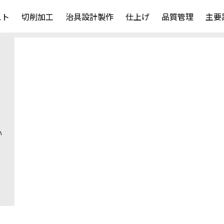
スト
切削加工
治具設計製作
仕上げ
品質管理
主要
い