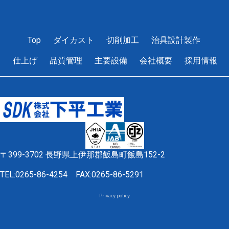
Read More »
Top
ダイカスト
切削加工
治具設計製作
1
2
3
4
5
仕上げ
品質管理
主要設備
会社概要
採用情報
〒399-3702 長野県上伊那郡飯島町飯島152-2
TEL:0265-86-4254
FAX:0265-86-5291
Privacy policy