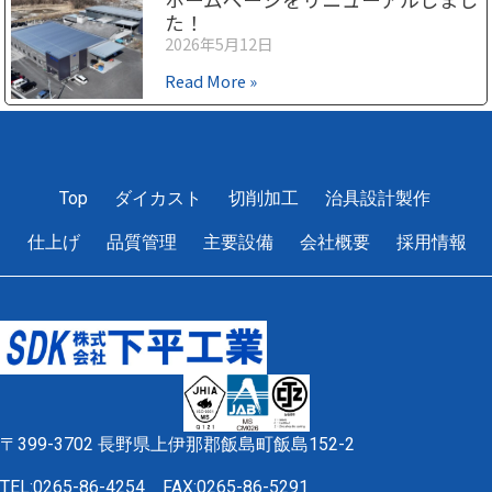
た！
2026年5月12日
Read More »
1
2
3
4
5
Top
ダイカスト
切削加工
治具設計製作
仕上げ
品質管理
主要設備
会社概要
採用情報
〒399-3702 長野県上伊那郡飯島町飯島152-2
TEL:0265-86-4254
FAX:0265-86-5291