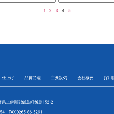
1
2
3
4
5
仕上げ
品質管理
主要設備
会社概要
採用
 長野県上伊那郡飯島町飯島152-2
4254
FAX:0265-86-5291