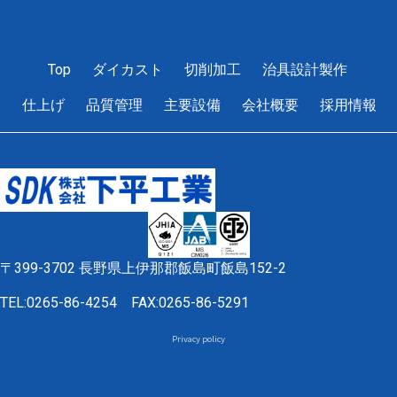
Read More »
Top
ダイカスト
切削加工
治具設計製作
1
2
3
4
5
仕上げ
品質管理
主要設備
会社概要
採用情報
〒399-3702 長野県上伊那郡飯島町飯島152-2
TEL:0265-86-4254
FAX:0265-86-5291
Privacy policy