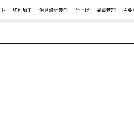
スト
切削加工
治具設計製作
仕上げ
品質管理
主要