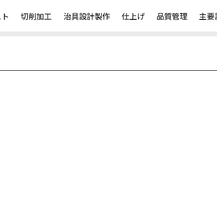
スト
切削加工
治具設計製作
仕上げ
品質管理
主要